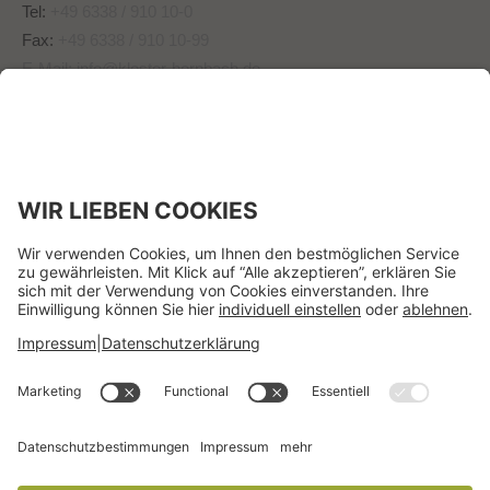
Tel:
+49 6338 / 910 10-0
Fax:
+49 6338 / 910 10-99
E-Mail:
info@kloster-hornbach.de
Wir benötigen Ihre
Zustimmung, um den
-Service zu laden!
Dieser Inhalt darf aufgrund
von Trackern, die Besuchern
nicht offengelegt werden,
nicht geladen werden. Der
Besitzer der Website muss
diese mit seinem CMP
einrichten, um diesen Inhalt
zur Liste der verwendeten
Technologien hinzuzufügen.