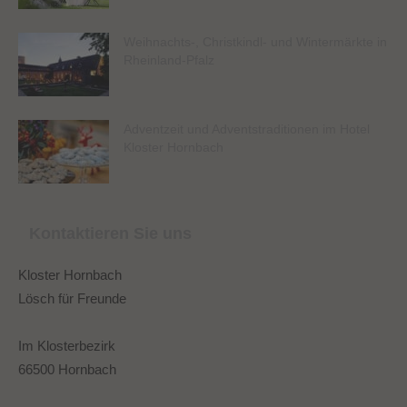
Weihnachts-, Christkindl- und Wintermärkte in
Rheinland-Pfalz
Adventzeit und Adventstraditionen im Hotel
Kloster Hornbach
Kontaktieren Sie uns
Kloster Hornbach
Lösch für Freunde
Im Klosterbezirk
66500 Hornbach