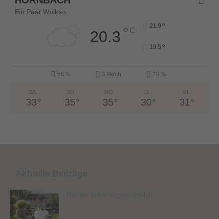
HORNBACH
Ein Paar Wolken
°
21.9
°
C
20.3
°
19.5
50 %
3.9kmh
23 %
SA.
SO.
MO.
DI.
MI.
33
°
35
°
35
°
30
°
31
°
Aktuelle Beiträge
Heirate lieber ungewöhnlich