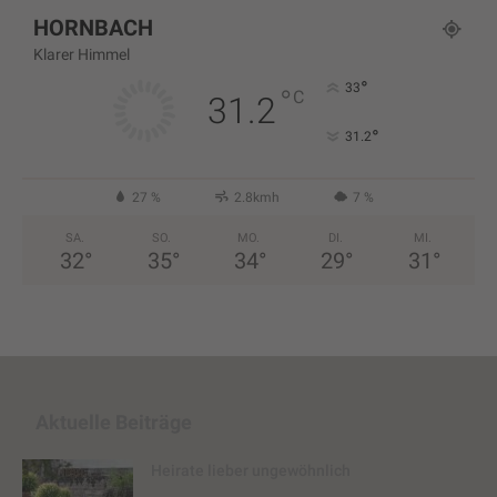
HORNBACH
Klarer Himmel
°
33
°
C
31.2
°
31.2
27 %
2.8kmh
7 %
SA.
SO.
MO.
DI.
MI.
32
°
35
°
34
°
29
°
31
°
Aktuelle Beiträge
Heirate lieber ungewöhnlich