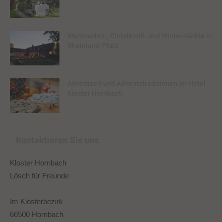
Weihnachts-, Christkindl- und Wintermärkte in
Rheinland-Pfalz
Adventzeit und Adventstraditionen im Hotel
Kloster Hornbach
Kontaktieren Sie uns
Kloster Hornbach
Lösch für Freunde
Im Klosterbezirk
66500 Hornbach