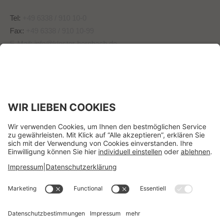
Tel:
+49 6338 / 910 10-0
Fax:
+49 6338 / 910 10-99
E-Mail:
info@kloster-hornbach.de
Wir benötigen Ihre
Zustimmung, um den -
Service zu laden!
Dieser Inhalt darf aufgrund
von Trackern, die Besuchern
nicht offengelegt werden,
nicht geladen werden. Der
Besitzer der Website muss
diese mit seinem CMP
einrichten, um diesen Inhalt
zur Liste der verwendeten
Technologien hinzuzufügen.