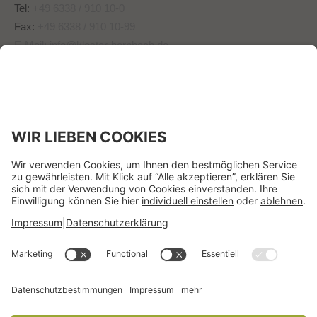
Tel:
+49 6338 / 910 10-0
Fax:
+49 6338 / 910 10-99
E-Mail:
info@kloster-hornbach.de
Wir benötigen Ihre
Zustimmung, um den -
Service zu laden!
Dieser Inhalt darf aufgrund
von Trackern, die Besuchern
nicht offengelegt werden,
nicht geladen werden. Der
Besitzer der Website muss
diese mit seinem CMP
einrichten, um diesen Inhalt
zur Liste der verwendeten
Technologien hinzuzufügen.