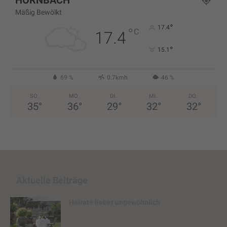
HORNBACH
Mäßig Bewölkt
°
17.4
°
C
17.4
°
15.1
69 %
0.7kmh
46 %
SO.
MO.
DI.
MI.
DO.
35
°
36
°
29
°
32
°
32
°
Aktuelle Beiträge
Heirate lieber ungewöhnlich