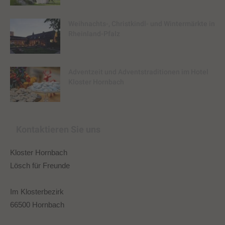
Weihnachts-, Christkindl- und Wintermärkte in
Rheinland-Pfalz
Adventzeit und Adventstraditionen im Hotel
Kloster Hornbach
Kontaktieren Sie uns
Kloster Hornbach
Lösch für Freunde
Im Klosterbezirk
66500 Hornbach