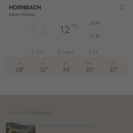
HORNBACH
Klarer Himmel
°
13.5
°
C
12
°
11.2
73 %
2.6kmh
0 %
FR.
SA.
SO.
MO.
DI.
28
°
32
°
34
°
35
°
32
°
Aktuelle Beiträge
Heirate lieber ungewöhnlich