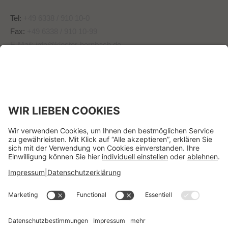
Tel:
+49 6338 / 910 10-0
Fax:
+49 6338 / 910 10-99
E-Mail:
info@kloster-hornbach.de
Wir benötigen Ihre
Zustimmung, um den -
Service zu laden!
Dieser Inhalt darf aufgrund
von Trackern, die Besuchern
nicht offengelegt werden,
nicht geladen werden. Der
Besitzer der Website muss
diese mit seinem CMP
einrichten, um diesen Inhalt
zur Liste der verwendeten
Technologien hinzuzufügen.