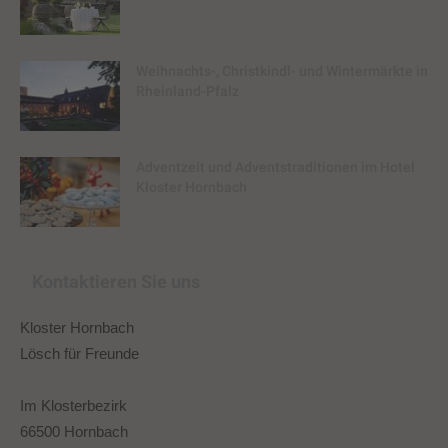
Weihnachts-, Christkindl- und Wintermärkte in
Rheinland-Pfalz
Adventzeit und Adventstraditionen im Hotel
Kloster Hornbach
Kontaktieren Sie uns
Kloster Hornbach
Lösch für Freunde
Im Klosterbezirk
66500 Hornbach