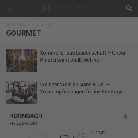
Start
Hotel
Gourmet
GOURMET
Sommelier aus Leidenschaft – Unser
Klosterteam stellt sich vor
Welcher Wein zu Gans & Co. –
Weinempfehlungen für die Festtage
HORNBACH
Mäßig Bewölkt
°
17.4
°
C