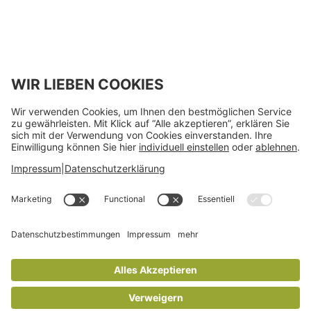
Wir benötigen Ihre
Zustimmung, um den -
Service zu laden!
Dieser Inhalt darf aufgrund
von Trackern, die Besuchern
nicht offengelegt werden,
nicht geladen werden. Der
Besitzer der Website muss
diese mit seinem CMP
einrichten, um diesen Inhalt
zur Liste der verwendeten
Technologien hinzuzufügen.
powered by
Usercentrics
Consent Management
Platform
Blog
Über uns
Kontakt
Datenschutzerklärung
Impressum