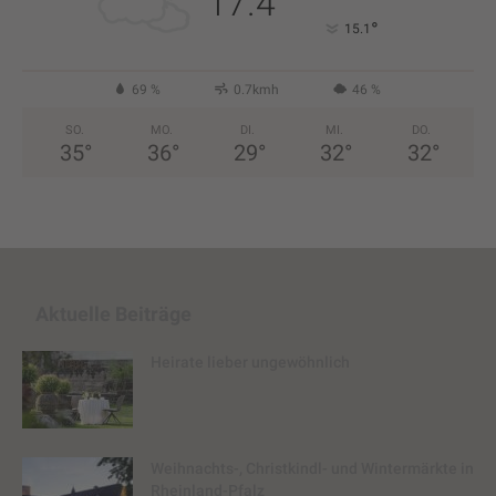
17.4
°
15.1
69 %
0.7kmh
46 %
SO.
MO.
DI.
MI.
DO.
35
°
36
°
29
°
32
°
32
°
Aktuelle Beiträge
Heirate lieber ungewöhnlich
Weihnachts-, Christkindl- und Wintermärkte in
Rheinland-Pfalz