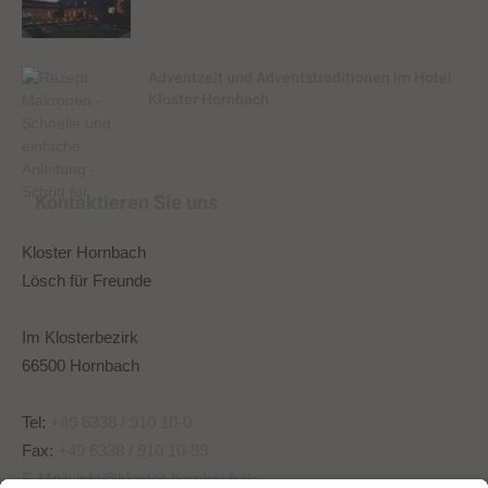
Adventzeit und Adventstraditionen im Hotel
Kloster Hornbach
Kontaktieren Sie uns
Kloster Hornbach
Lösch für Freunde
Im Klosterbezirk
66500 Hornbach
Tel:
+49 6338 / 910 10-0
Fax:
+49 6338 / 910 10-99
E-Mail:
info@kloster-hornbach.de