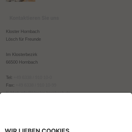
Kontaktieren Sie uns
Kloster Hornbach
Lösch für Freunde
Im Klosterbezirk
66500 Hornbach
Tel:
+49 6338 / 910 10-0
Fax:
+49 6338 / 910 10-99
E-Mail:
info@kloster-hornbach.de
Wir benötigen Ihre
Zustimmung, um den -