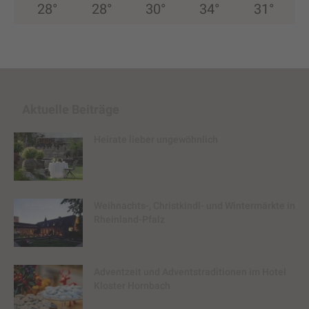
28
°
28
°
30
°
34
°
31
°
Aktuelle Beiträge
Heirate lieber ungewöhnlich
Weihnachts-, Christkindl- und Wintermärkte in
Rheinland-Pfalz
Adventzeit und Adventstraditionen im Hotel
Kloster Hornbach