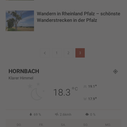
Wandern in Rheinland Pfalz – schönste
Wanderstrecken in der Pfalz
1
2
3
HORNBACH
Klarer Himmel
°
19.1
°
C
18.3
°
17.9
69 %
2.6kmh
0 %
DO.
FR.
SA.
SO.
MO.